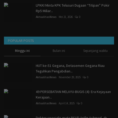
LPKKI Minta KPK Telusuri Dugaan “Titipan” Pokir
Rp5 Miliar...
AktualitasNews
Mei 21, 2026
0
POPULAR POSTS
Minggu ini
Bulan ini
Sepanjang waktu
HUT ke-51 Gegana, Detasemen Gegana Riau
Teguhkan Pengabdian...
AktualitasNews
November 29, 2025
0
49 PERSEBATIAN MELAYU-BUGIS (4): Era Kejayaan
Kerajaan...
AktualitasNews
April 14, 2025
0
Dokter spesialis mata RSUD Arifin Achmad, dr.