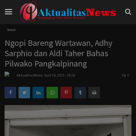
Sosial
Ngopi Bareng Wartawan, Adhy
Beranda
Sarphio dan Aldi Taher Bahas
Hukum
Pilwako Pangkalpinang
Nasional
AktualitasNews
April 16, 2025 - 18:28
0
Politik
Pendidikan
Peristiwa
Internasional