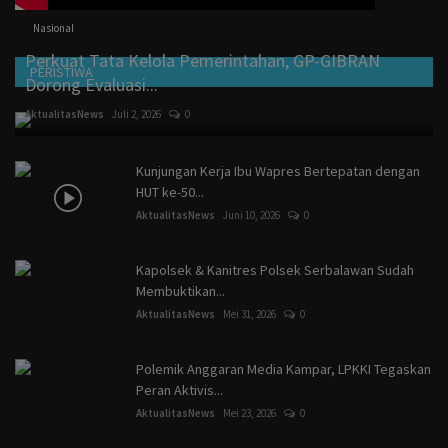
Nasional
Perkuat Tata Kelola Pemerintahan, GP-GIBRAN
PERISTIWA
Dorong Evaluasi...
AktualitasNews
Juli 2, 2026
0
Kunjungan Kerja Ibu Wapres Bertepatan dengan
HUT ke-50...
AktualitasNews
Juni 10, 2026
0
Kapolsek & Kanitres Polsek Serbalawan Sudah
Membuktikan...
AktualitasNews
Mei 31, 2026
0
Polemik Anggaran Media Kampar, LPKKI Tegaskan
Peran Aktivis...
AktualitasNews
Mei 23, 2026
0