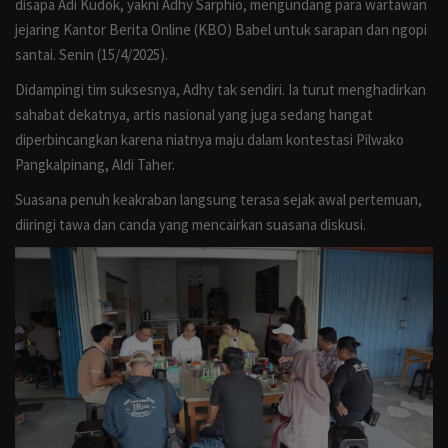
disapa Adi Kudok, yakni Adhy Sarphio, mengundang para wartawan
Ekonomi
jejaring Kantor Berita Online (KBO) Babel untuk sarapan dan ngopi
santai. Senin (15/4/2025).
Opini
Didampingi tim suksesnya, Adhy tak sendiri. Ia turut menghadirkan
sahabat dekatnya, artis nasional yang juga sedang hangat
Liputan Khusus
diperbincangkan karena niatnya maju dalam kontestasi Pilwako
Pangkalpinang, Aldi Taher.
Sosial
Suasana penuh keakraban langsung terasa sejak awal pertemuan,
Bisnis
diiringi tawa dan canda yang mencairkan suasana diskusi.
Infotorial
Iklan
Galeri
Banner