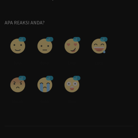
APA REAKSI ANDA?
0
0
0
0
Suka
Benci
Cinta
Lucu
0
0
0
Marah
Sedih
Wow