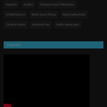
Kapitalis
Auditor
Sidang Korupsi Pekanbaru
United Nations
Berita kasus fidusia
bpkad pekanbaru
Tahanan kabur
Kakanwil riau
berita dewan pers
PODCAST