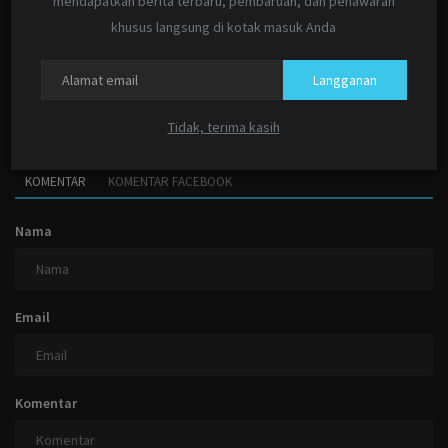
mendapatkan berita terbaru, pembaruan, dan penawaran
khusus langsung di kotak masuk Anda
Banjir Bandang di Sumbar Tewaskan Puluhan Warga, Pj
Langganan
Gubri...
AktualitasNews
Mei 13, 2024
0
Tidak, terima kasih
KOMENTAR
KOMENTAR FACEBOOK
Nama
Email
Komentar