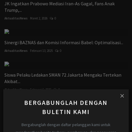
JK Ingatkan Prabowo Mediasi Iran-As Gagal, Fans Anak
Trump,...
AktualitasNews
Maret 2, 2026
0
Sinergi BAZNAS dan Komisi Informasi Babel: Optimalisasi...
AktualitasNews
Februari 13, 2025
0
Siswa Pelaku Ledakan SMAN 72 Jakarta Mengaku Tertekan
Akibat...
AktualitasNews
Februari 6, 2026
0
BERGABUNGLAH DENGAN
BULETIN KAMI
Giliran Warga Peukan Bada Nikmati Bazar Pangan Murah
Pemkab...
Bergabunglah dengan daftar pelanggan kami untuk
AktualitasNews
Agustus 29, 2024
0