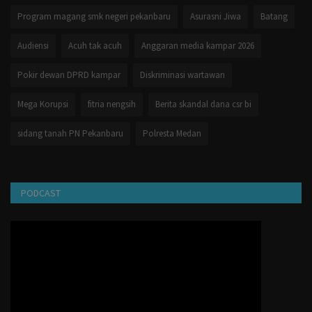
Program magang smk negeri pekanbaru
Asurasni Jiwa
Batang
Audiensi
Acuh tak acuh
Anggaran media kampar 2026
Pokir dewan DPRD kampar
Diskriminasi wartawan
Mega Korupsi
fitria nengsih
Berita skandal dana csr bi
sidang tanah PN Pekanbaru
Polresta Medan
PODCAST