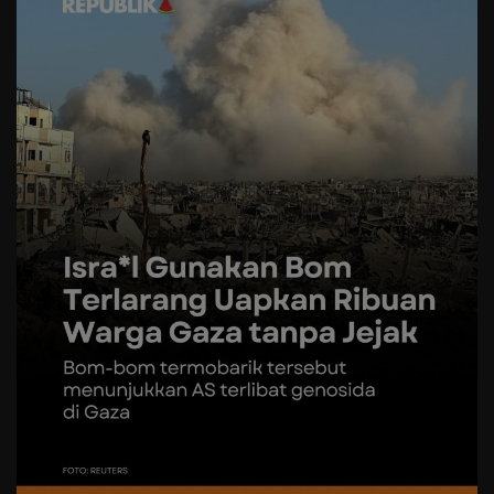
Pemerintah
Daerah
Keagamaan
Olahraga
Seni Budaya
Advetorial
Teknologi
Serba-serbi