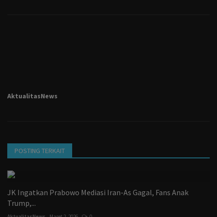
AktualitasNews
POSTING TERKAIT
JK Ingatkan Prabowo Mediasi Iran-As Gagal, Fans Anak
Trump,...
AktualitasNews
Maret 2, 2026
0