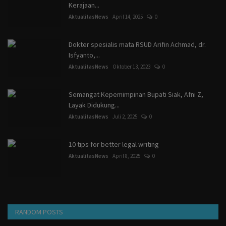
Kerajaan...
AktualitasNews
April 14, 2025
0
Dokter spesialis mata RSUD Arifin Achmad, dr.
Isfyanto,...
AktualitasNews
Oktober 13, 2023
0
Semangat Kepemimpinan Bupati Siak, Afni Z,
Layak Didukung...
AktualitasNews
Juli 2, 2025
0
10 tips for better legal writing
AktualitasNews
April 8, 2025
0
RANDOM POSTS