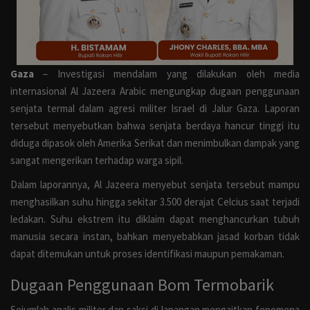
Ekonomi
Opini
Gaza
– Investigasi mendalam yang dilakukan oleh media
Liputan Khusus
internasional
Al Jazeera Arabic
mengungkap dugaan penggunaan
senjata termal dalam agresi militer Israel di Jalur Gaza. Laporan
Sosial
tersebut menyebutkan bahwa senjata berdaya hancur tinggi itu
diduga dipasok oleh Amerika Serikat dan menimbulkan dampak yang
Bisnis
sangat mengerikan terhadap warga sipil.
Dalam laporannya, Al Jazeera menyebut senjata tersebut mampu
Infotorial
menghasilkan suhu hingga sekitar 3.500 derajat Celcius saat terjadi
ledakan. Suhu ekstrem itu diklaim dapat menghancurkan tubuh
Iklan
manusia secara instan, bahkan menyebabkan jasad korban tidak
dapat ditemukan untuk proses identifikasi maupun pemakaman.
Galeri
Dugaan Penggunaan Bom Termobarik
Banner
Sejumlah analis militer dan saksi di lapangan mengaitkan fenomena