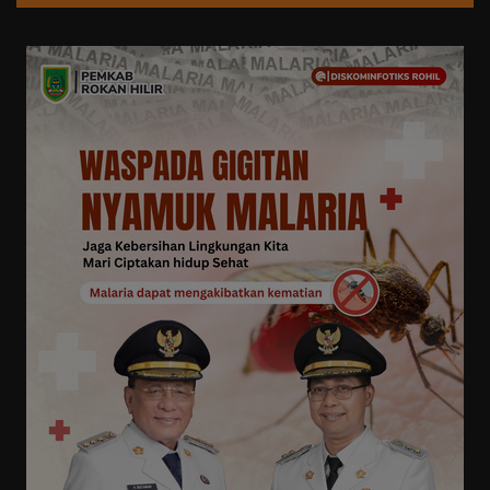
Otomotif
Kesehatan
Pemilu
Gaya Hidup
Lingkungan Hidup
Anak
Militer
Polisi
Perlemen