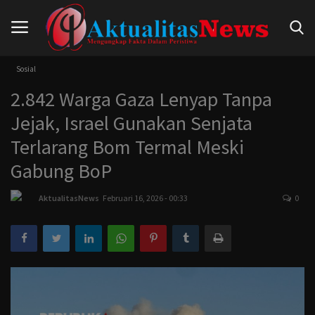
Sosial
2.842 Warga Gaza Lenyap Tanpa
Beranda
Jejak, Israel Gunakan Senjata
Hukum
Terlarang Bom Termal Meski
Gabung BoP
Nasional
AktualitasNews
Februari 16, 2026 - 00:33
0
Politik
Pendidikan
Peristiwa
Internasional