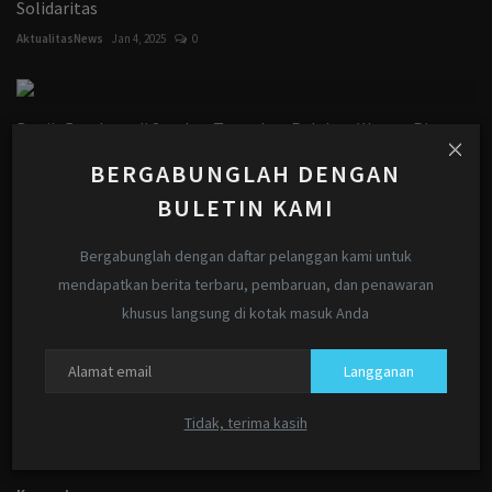
Solidaritas
AktualitasNews
Jan 4, 2025
0
Banjir Bandang di Sumbar Tewaskan Puluhan Warga, Pj
Gubri...
BERGABUNGLAH DENGAN
AktualitasNews
Mei 13, 2024
0
BULETIN KAMI
KOMENTAR
KOMENTAR FACEBOOK
Bergabunglah dengan daftar pelanggan kami untuk
mendapatkan berita terbaru, pembaruan, dan penawaran
Nama
khusus langsung di kotak masuk Anda
Langganan
Email
Tidak, terima kasih