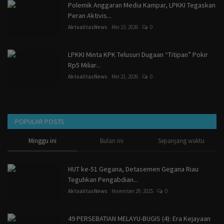
Polemik Anggaran Media Kampar, LPKKI Tegaskan
Peran Aktivis...
AktualitasNews
Mei 23, 2026
0
LPKKI Minta KPK Telusuri Dugaan “Titipan” Pokir
Rp5 Miliar...
AktualitasNews
Mei 21, 2026
0
POPULAR POSTS
Minggu ini
Bulan ini
Sepanjang waktu
HUT ke-51 Gegana, Detasemen Gegana Riau
Teguhkan Pengabdian...
AktualitasNews
November 29, 2025
0
49 PERSEBATIAN MELAYU-BUGIS (4): Era Kejayaan