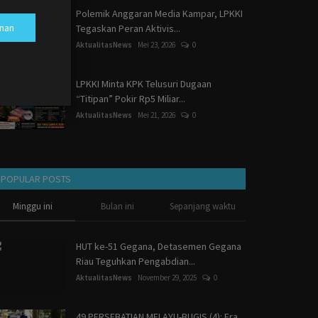
Polemik Anggaran Media Kampar, LPKKI
nan
Tegaskan Peran Aktivis...
AktualitasNews
Mei 23, 2026
0
LPKKI Minta KPK Telusuri Dugaan
“Titipan” Pokir Rp5 Miliar...
AktualitasNews
Mei 21, 2026
0
POPULAR POSTS
Minggu ini
Bulan ini
Sepanjang waktu
HUT ke-51 Gegana, Detasemen Gegana
Riau Teguhkan Pengabdian...
AktualitasNews
November 29, 2025
0
49 PERSEBATIAN MELAYU-BUGIS (4): Era