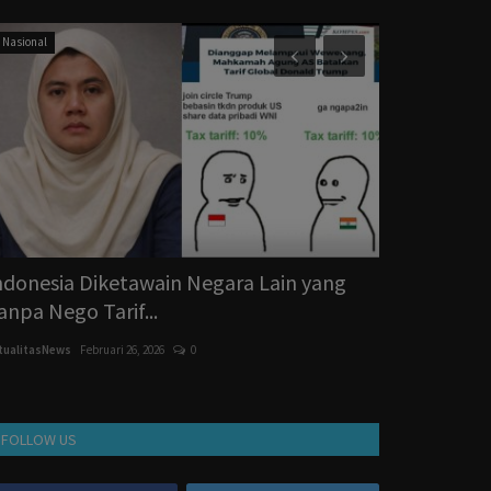
Nasional
Advetorial
ndonesia Diketawain Negara Lain yang
Walikota P
anpa Nego Tarif...
Harus Berda
tualitasNews
Februari 26, 2026
0
AktualitasNews
Des
FOLLOW US