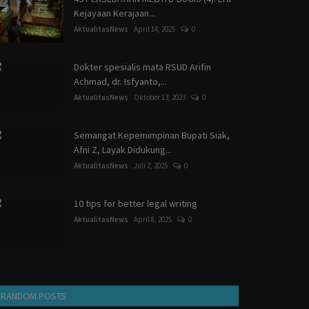
Kejayaan Kerajaan...
AktualitasNews
April 14, 2025
0
Dokter spesialis mata RSUD Arifin
Achmad, dr. Isfyanto,...
AktualitasNews
Oktober 13, 2023
0
Semangat Kepemimpinan Bupati Siak,
Afni Z, Layak Didukung...
AktualitasNews
Juli 2, 2025
0
10 tips for better legal writing
AktualitasNews
April 8, 2025
0
RANDOM POSTS