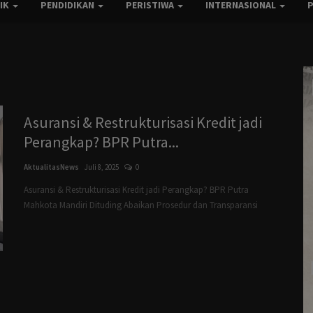
TIK
PENDIDIKAN
PERISTIWA
INTERNASIONAL
Asuransi & Restrukturisasi Kredit jadi
Perangkap? BPR Putra...
AktualitasNews
Juli 8, 2025
0
Asuransi & Restrukturisasi Kredit jadi Perangkap? BPR Putra
Mahkota Mandiri Dituding Abaikan Prosedur dan Transparansi