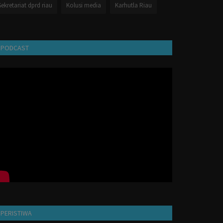
Sekretariat dprd riau
Kolusi media
Karhutla Riau
PODCAST
PERISTIWA