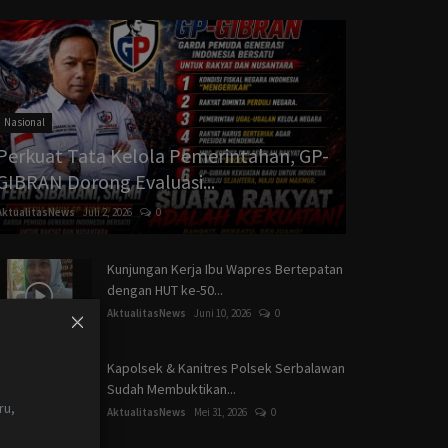
Nasional
Perkuat Tata Kelola Pemerintahan, GP-
GIBRAN Dorong Evaluasi...
AktualitasNews
Juli 2, 2026
0
Kunjungan Kerja Ibu Wapres Bertepatan
dengan HUT ke-50...
AktualitasNews
Juni 10, 2026
0
I
Kapolsek & Kanitres Polsek Serbalawan
Sudah Membuktikan...
ru,
AktualitasNews
Mei 31, 2026
0