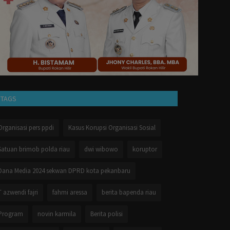
TAGS
Organisasi pers ppdi
Kasus Korupsi Organisasi Sosial
Satuan brimob polda riau
dwi wibowo
koruptor
Dana Media 2024 sekwan DPRD kota pekanbaru
T azwendi fajri
fahmi aressa
berita bapenda riau
Program
novin karmila
Berita polisi