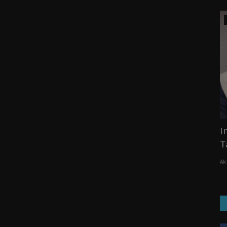
Kuliner
g
Keripik Dapu Cek Sam yang Enak &
I
Berkualitas
T
AktualitasNews
Februari 16, 2024
0
Ak