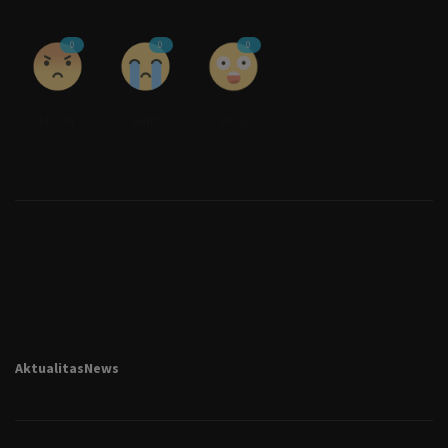
0
0
0
Marah
Sedih
Wow
AktualitasNews