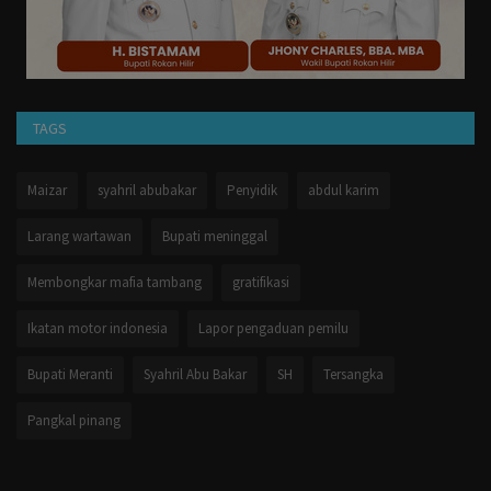
TAGS
Maizar
syahril abubakar
Penyidik
abdul karim
Larang wartawan
Bupati meninggal
Membongkar mafia tambang
gratifikasi
Ikatan motor indonesia
Lapor pengaduan pemilu
Bupati Meranti
Syahril Abu Bakar
SH
Tersangka
Pangkal pinang