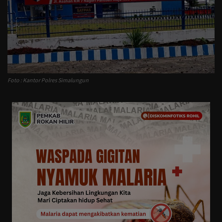
Pemerintah
Daerah
Keagamaan
Foto : Kantor Polres Simalungun
Olahraga
Seni Budaya
Advetorial
Teknologi
Serba-serbi