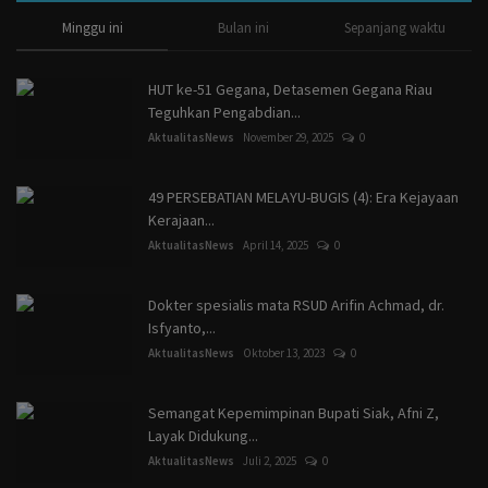
Minggu ini
Bulan ini
Sepanjang waktu
HUT ke-51 Gegana, Detasemen Gegana Riau
Teguhkan Pengabdian...
AktualitasNews
November 29, 2025
0
49 PERSEBATIAN MELAYU-BUGIS (4): Era Kejayaan
Kerajaan...
AktualitasNews
April 14, 2025
0
Dokter spesialis mata RSUD Arifin Achmad, dr.
Isfyanto,...
AktualitasNews
Oktober 13, 2023
0
Semangat Kepemimpinan Bupati Siak, Afni Z,
Layak Didukung...
AktualitasNews
Juli 2, 2025
0