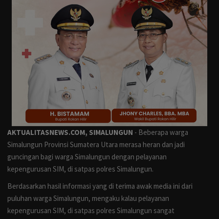
Otomotif
Kesehatan
Pemilu
Gaya Hidup
Lingkungan Hidup
Anak
AKTUALITASNEWS.COM, SIMALUNGUN
- Beberapa warga
Simalungun Provinsi Sumatera Utara merasa heran dan jadi
Militer
guncingan bagi warga Simalungun dengan pelayanan
kepengurusan SIM, di satpas polres Simalungun.
Polisi
Berdasarkan hasil informasi yang di terima awak media ini dari
puluhan warga Simalungun, mengaku kalau pelayanan
Perlemen
kepengurusan SIM, di satpas polres Simalungun sangat