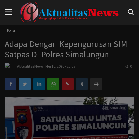
Polisi
Adapa Dengan Kepengurusan SIM
Beranda
Satpas Di Polres Simalungun
Hukum
AktualitasNews
Mei 10, 2026 - 20:05
0
Nasional
Politik
Pendidikan
Peristiwa
Internasional