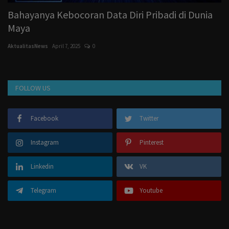
Bahayanya Kebocoran Data Diri Pribadi di Dunia
M
Maya
A
AktualitasNews
April 7, 2025
0
Ak
FOLLOW US
Facebook
Twitter
Instagram
Pinterest
Linkedin
VK
Telegram
Youtube