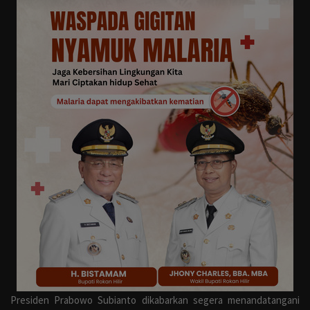
Otomotif
Kesehatan
Pemilu
Gaya Hidup
Lingkungan Hidup
Anak
Militer
Polisi
Perlemen
Presiden
Prabowo Subianto
dikabarkan segera menandatangani