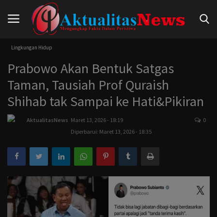
Lingkungan Hidup
Prabowo Akan Bentuk Satgas
Beranda
Taman, Tausiah Prof Quraish
Hukum
Shihab tak Sampai ke Hati&Pikiran
Nasional
AktualitasNews
Maret 13, 2026 - 18:19
0
Diperbarui: Maret 13, 2026 - 18:35
Politik
Pendidikan
Peristiwa
Internasional