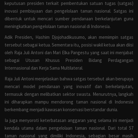
keputusan presiden terkait pembentukan satuan tugas (satgas)
Ekonomi
inovasi pembiayaan dan pengelolaan taman nasional. Satgas ini
dibentuk untuk mencari sumber pendanaan berkelanjutan guna
Opini
meningkatkan pengelolaan taman nasional di Indonesia.
Liputan Khusus
Adik Presiden,
Hashim Djojohadikusumo
, akan memimpin satgas
tersebut sebagai ketua. Sementara itu, posisi wakil ketua akan diisi
Sosial
oleh
Raja Juli Antoni
dan
Mari Elka Pangestu
yang saat ini menjabat
sebagai Utusan Khusus Presiden Bidang Perdagangan
Bisnis
Internasional dan Kerja Sama Multilateral.
Raja Juli Antoni menjelaskan bahwa satgas tersebut akan berupaya
Infotorial
mencari model pendanaan yang inovatif dan berkelanjutan,
termasuk dengan melibatkan sektor swasta. Menurutnya, langkah
Iklan
ini diharapkan mampu mendorong taman nasional di Indonesia
berkembang menjadi kawasan konservasi berstandar dunia.
Galeri
Ia juga menyoroti keterbatasan anggaran yang selama ini menjadi
kendala utama dalam pengelolaan taman nasional. Dari total 57
Banner
taman nasional yang dimiliki Indonesia, sebagian besar masih