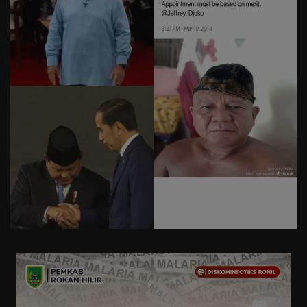
Pemerintah
Daerah
Keagamaan
Olahraga
Seni Budaya
Advetorial
Teknologi
Serba-serbi