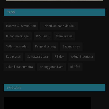
TAGS
Mantan Gubernur Riau
Pelantikan Kapolda Riau
Bupati meninggal
BPKB riau
fahmi aressa
Satlantas medan
Pangkal pinang
Bapenda riau
Kasi pidsus
Sumatera Utara
PT dok
Aktual Indonesia
Jalan lintas sumatra
pelanggaran Ham
Idul fitri
PODCAST