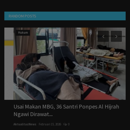
RANDOM POSTS
Hukum
Usai Makan MBG, 36 Santri Ponpes Al Hijrah
R
Ngawi Dirawat...
R
AktualitasNews
Februari 15, 2026
0
Ak