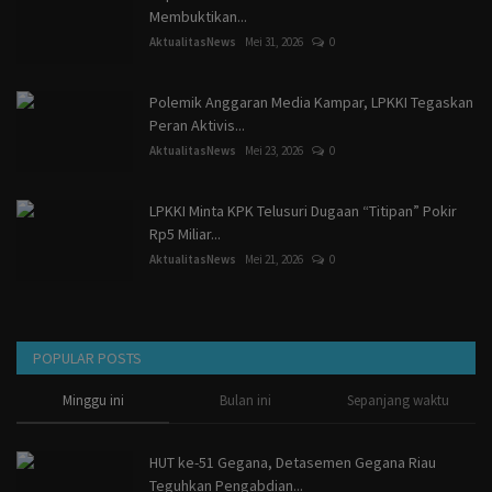
Membuktikan...
AktualitasNews
Mei 31, 2026
0
Polemik Anggaran Media Kampar, LPKKI Tegaskan
Peran Aktivis...
AktualitasNews
Mei 23, 2026
0
LPKKI Minta KPK Telusuri Dugaan “Titipan” Pokir
Rp5 Miliar...
AktualitasNews
Mei 21, 2026
0
POPULAR POSTS
Minggu ini
Bulan ini
Sepanjang waktu
HUT ke-51 Gegana, Detasemen Gegana Riau
Teguhkan Pengabdian...