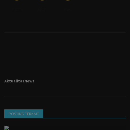
Marah
Sedih
Wow
AktualitasNews
POSTING TERKAIT